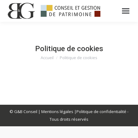
Politique de cookies
Accueil
Politique de cookies
Vous êtes ici :
© G&B Conseil |
Mentions légales
|
Politique de confidentialité
-
Tous droits réservés