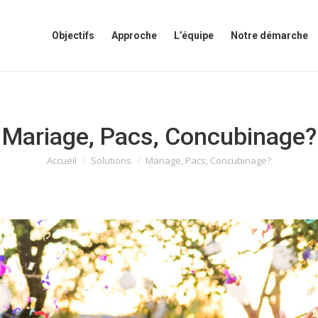
Objectifs
Approche
L’équipe
Notre démarche
Mariage, Pacs, Concubinage?
Accueil
Solutions
Mariage, Pacs, Concubinage?
Vous êtes ici :