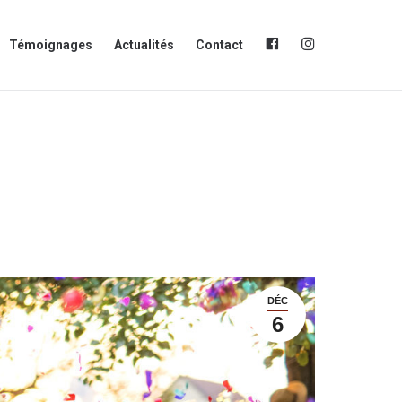
FB
in
Témoignages
Actualités
Contact
DÉC
6